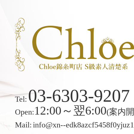
03-6303-9207
Tel:
12:00～翌6:00
(案内開始
Open:
Mail:
info@xn--edk8azcf5458f0yjuz