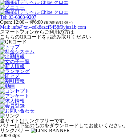
Tel:
03-6303-9207
Open:
12:00～翌6:00
(案内開始/13:00～)
Mail:
info@xn--edk8azcf5458f0yjuz1b.com
スマートフォンからご利用の方は
こちらのQRコードをお読み取りください
当サイトはリンクフリーです。
バナーは下記のものをダウンロードしてお使いください。
リンクバナー
300×60px